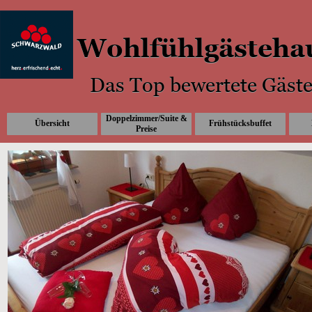
Wohlfühlgästehau
Das Top bewertete Gäste
Doppelzimmer/Suite &
Übersicht
Frühstücksbuffet
Preise